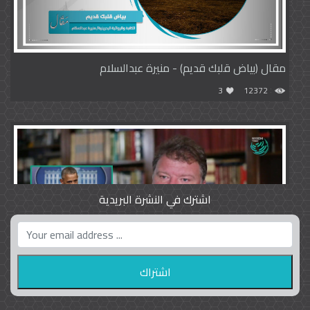
مقال (بياض قلبك قديم) - منيرة عبدالسلام
3
12372
اشترك في النشرة البريدية
واشنطن بوست واللوبي المزدوج