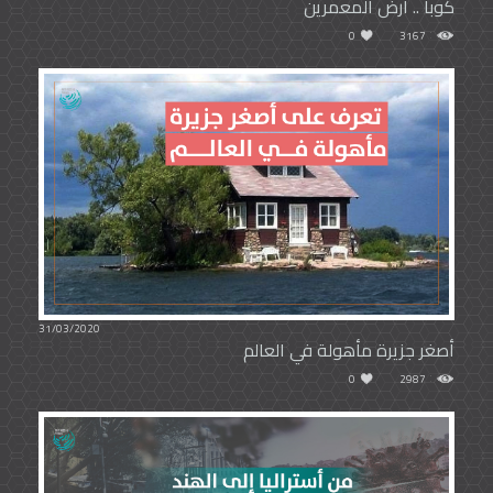
كوبا .. أرض المعمرين
0
3167
31/03/2020
أصغر جزيرة مأهولة في العالم
0
2987