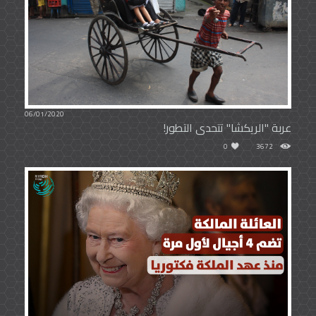
06/01/2020
عربة "الريكشا" تتحدى التطور!
0
3672