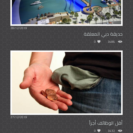
28/12/2019
حديقة دبي المعلقة
0
3486
27/12/2019
أقل الوظائف أجراً
0
3432