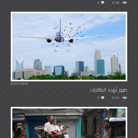
0
3129
07/01/2020
طيور تُهدد الطائرات
0
3132