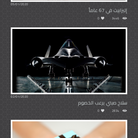
05/01/2020
إليزابيث في 67 عاماً
0
3446
02/01/2020
سلاح صيني يرعب الخصوم
0
2834