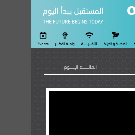
ة
الصحـــة و الحيـاة
التـقنــيـــــة
واحــة الفكـــر
Events
العالـــــم اليــــوم