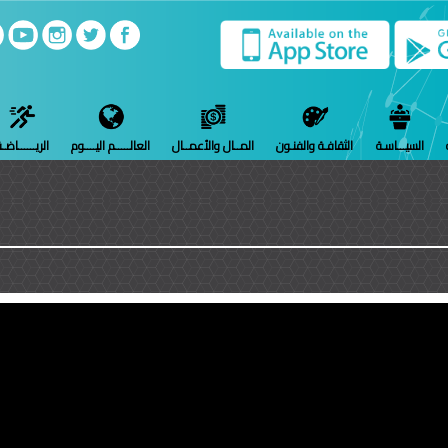
السيـــاسـة
الثقافـة والفنـون
المــال والأعمــال
العالـــــم اليــــوم
الريــــــاضـ