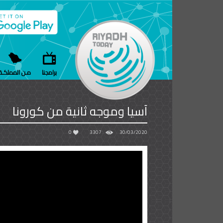
برامجنا
مـن المملكـة
آسيا وموجه ثانية من كورونا
0
3307
30/03/2020