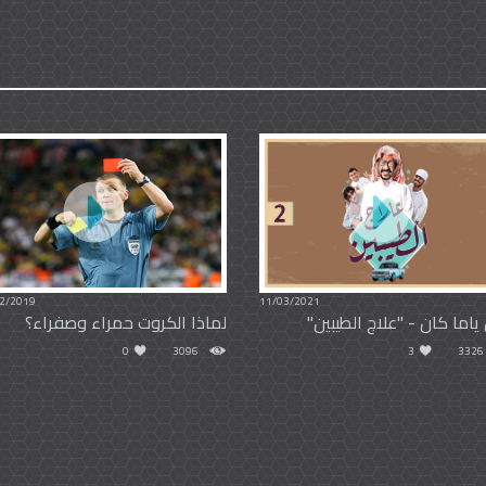
2/2019
11/03/2021
ياما كان - "علاج الطيبين"
لماذا الكروت حمراء وصفراء؟
0
3096
3
3326