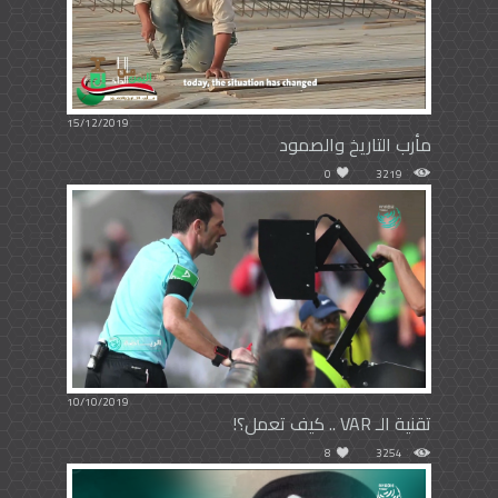
15/12/2019
مأرب التاريخ والصمود
0
3219
10/10/2019
تقنية الـ VAR .. كيف تعمل؟!
8
3254