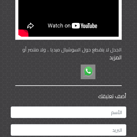
الجدل لا ينقطع حول السوشيال ميديا .. ولا منتصر أو
المزيد
خاسر! #الشارع_شو
أضف تعليقك