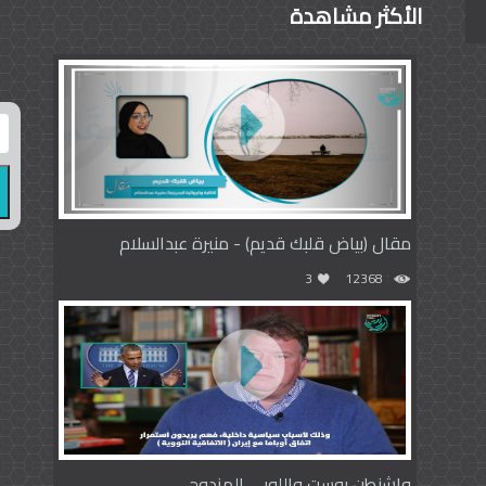
الأكثر مشاهدة
مقال (بياض قلبك قديم) - منيرة عبدالسلام
3
12368
واشنطن بوست واللوبي المزدوج