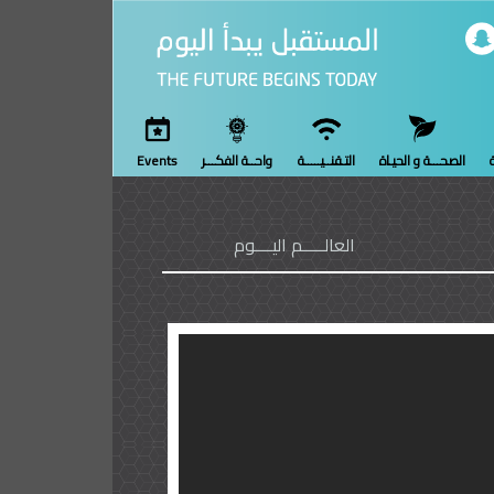
ة
الصحـــة و الحيـاة
التـقنــيـــــة
واحــة الفكـــر
Events
العالـــــم اليــــوم