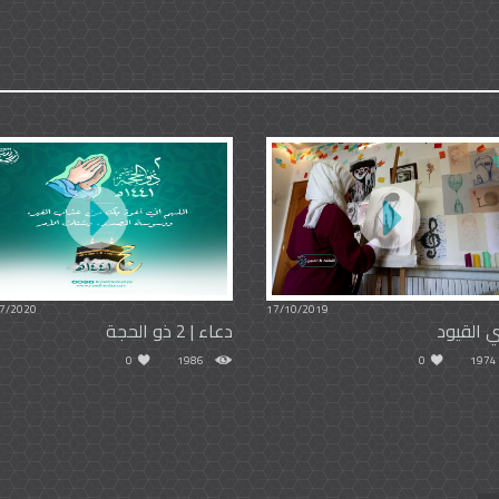
7/2020
17/10/2019
 القيود
دعاء | 2 ذو الحجة
0
1986
0
1974