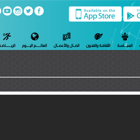
السيـــاسـة
الثقافـة والفنـون
المــال والأعمــال
العالـــــم اليــــوم
الريــــــاضـ