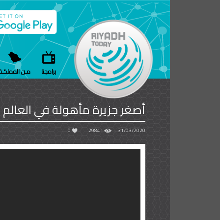
برامجنا
مـن المملكـة
أصغر جزيرة مأهولة في العالم
0
2984
31/03/2020