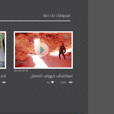
فيديوهات ذات صلة
20/10/2019
استكشاف كهوف الصمان
تحدي
34
3195