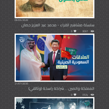
08/05/2020
سلسلة مشاهير القراء - محمد عبد العزيز حصان
0
3097
21/07/2020
المملكة والصين . . شراكة راسخة (وثائقي)
0
3324