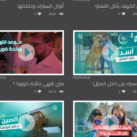
 الكهف يأكل الفشار!
ألوان السيارات ودلالاتها
0
2920
0
26
2020
05/05/2020
يرك من داخل المنزل!
متى تنتهي جائحة كورونا ؟
0
3472
0
28