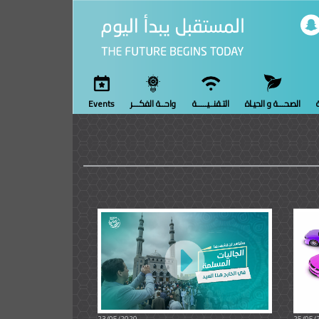
ة
الصحـــة و الحيـاة
التـقنــيـــــة
واحــة الفكـــر
Events
23/05/2020
25/05/