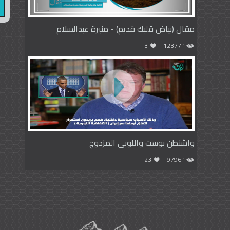
مقال (بياض قلبك قديم) - منيرة عبدالسلام
3
12377
واشنطن بوست واللوبي المزدوج
23
9796