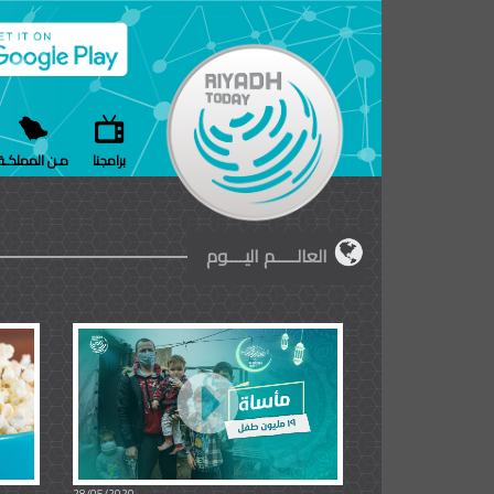
برامجنا
مـن المملكـة
العالـــــم اليــــوم
28/05/2020