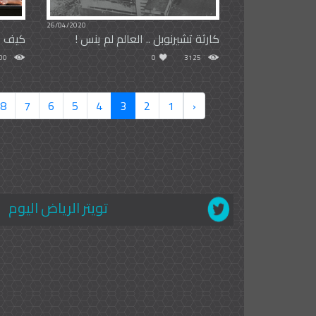
26/04/2020
كارثة تشيرنوبل .. العالم لم ينس !
كيف أ
00
0
3125
8
7
6
5
4
3
2
1
‹
تويتر الرياض اليوم