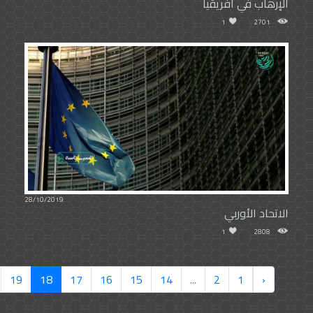
الإرهاب في أفريقيا
1
2701
28/10/2019
الاتحاد الأوربي
1
2808
19
18
17
16
15
14
...
2
1
‹