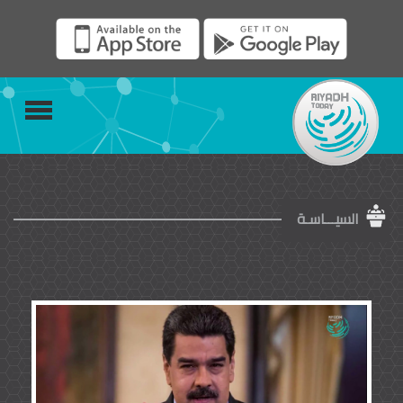
السيـــاسـة