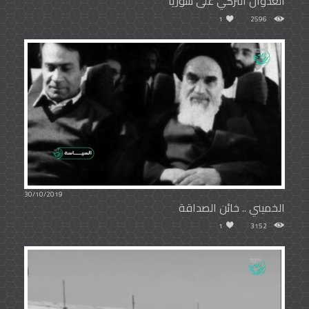
العدوان التركي على سوريا
1
2596
30/10/2019
الخميني .. خائن الصداقة
1
3152