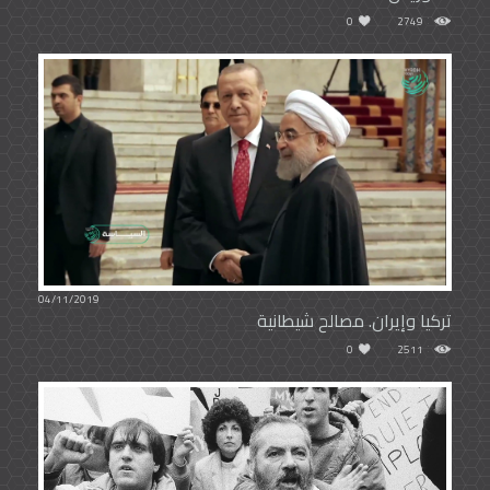
0
2749
04/11/2019
تركيا وإيران. مصالح شيطانية
0
2511