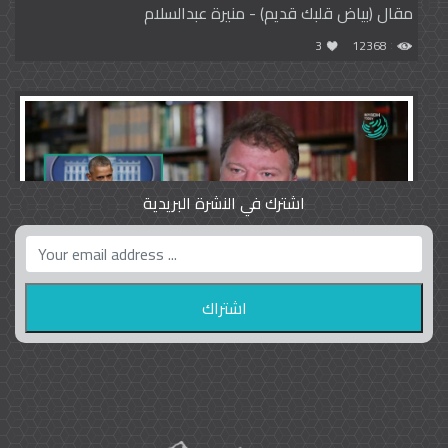
مقال (بياض قلبك قديم) - منيرة عبدالسلام
3
12368
اشترك في النشرة البريدية
واشنطن بوست واللوبي المزدوج
23
9792