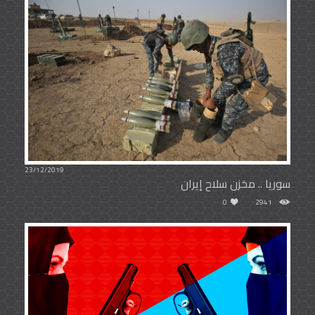
23/12/2019
سوريا .. مخزن سلاح إيران
0
2941