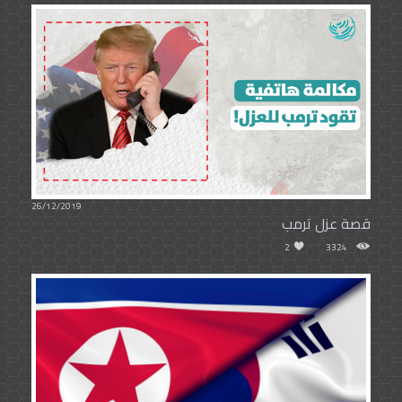
26/12/2019
قصة عزل ترمب
2
3324