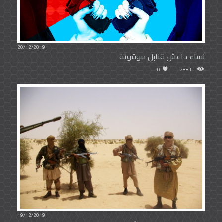
20/12/2019
نساء داعش قنابل موقوتة
0
2881
19/12/2019