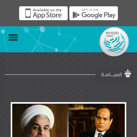
السيـــاسـة