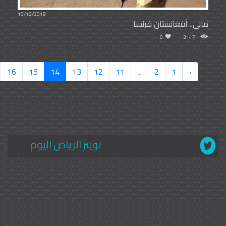
16/12/2019
مالي.. أفغانستان فرنسا
0
3147
16
15
14
13
12
11
...
2
1
‹
تويتر الرياض اليوم