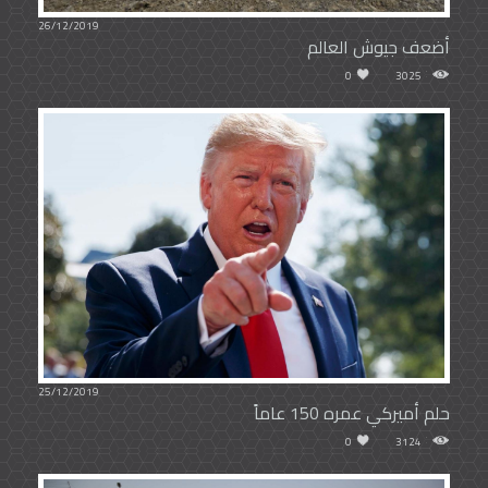
26/12/2019
أضعف جيوش العالم
0
3025
25/12/2019
حلم أميركي عمره 150 عاماً
0
3124