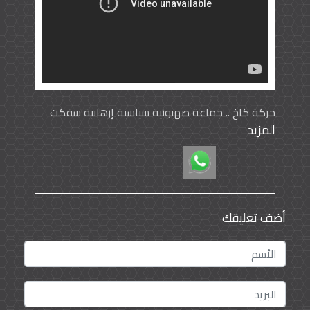
حركة كاخ .. جماعة صهيونية سياسية إرهابية سفكت
المزيد
الدماء في فلسطين
أضف تعليقك