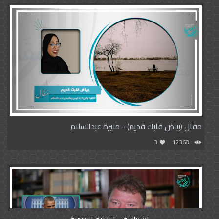
مقال (بياض قلبك قديم) - منيرة عبدالسلام
3
12368
اشترك في النشرة البريدية