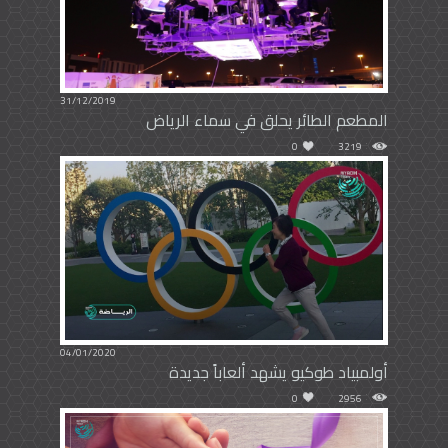
31/12/2019
المطعم الطائر يحلق في سماء الرياض
0
3219
04/01/2020
أولمبياد طوكيو يشهد ألعاباً جديدة
0
2956