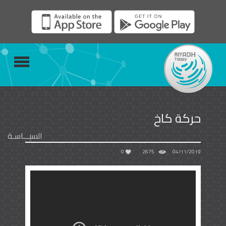
حركة كاخ
السيـــاسـة
0
2675
04/11/2019