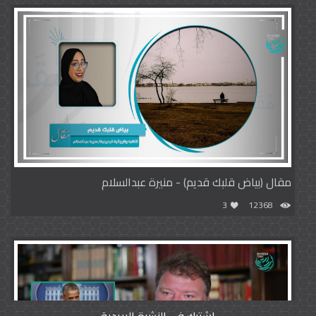
مقال (بياض قلبك قديم) - منيرة عبدالسلام
3
12368
اشترك في النشرة البريدية