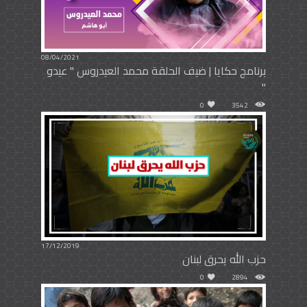
08/04/2021
برنامج حكايا | ضيف الحلقة محمد العيدروس " عيدو
"
0
3542
17/12/2019
حزب الله يحرق لبنان
0
2894