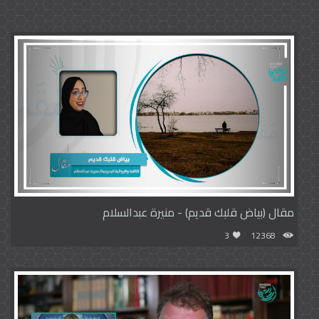
مقال (بياض قلبك قديم) - منيرة عبدالسلام
3
12368