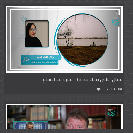
مقال (بياض قلبك قديم) - منيرة عبدالسلام
3
12368