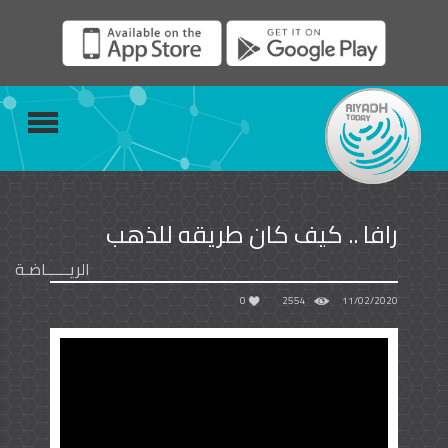
رافا .. كيف كان طريقه للذهب
الريــــــاضـة
0
2554
11/02/2020