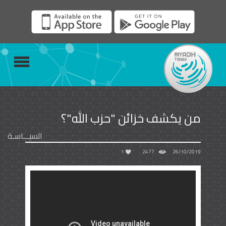
من يكشف خزائن "حزب الله"؟
السيـــاسـة
1
2477
26/10/2019