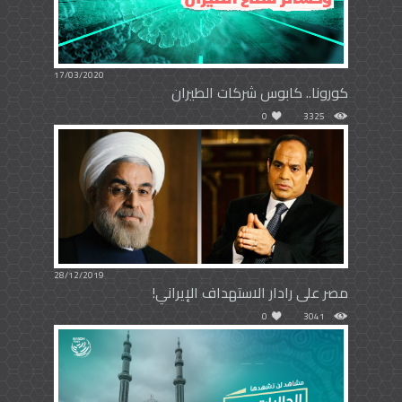
17/03/2020
كورونا.. كابوس شركات الطيران
0
3325
28/12/2019
مصر على رادار الاستهداف الإيراني!
0
3041