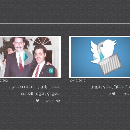
0/2021
10/12/2019
"الحظر" يتحدى تويتر
أحمد اليامي .. قصة صحافي
سعودي فوق العادة
2
2952
0
6182