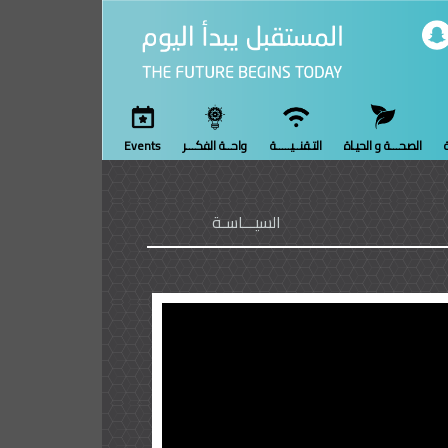
ة
الصحـــة و الحيـاة
التـقنــيـــــة
واحــة الفكـــر
Events
السيـــاسـة