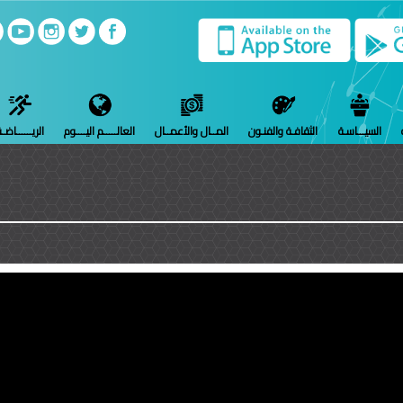
السيـــاسـة
الثقافـة والفنـون
المــال والأعمــال
العالـــــم اليــــوم
الريــــــاضـ