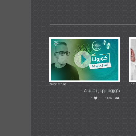
29/04/2020
10/1
كورونا لها إيجابيات !
0
3136