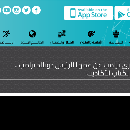
السيـــاسـة
الثقافـة والفنـون
المــال والأعمــال
العالـــــم اليــــوم
الريــــــاضـ
ترامب عن عمها الرئيس دونالد ترامب ..
بكتاب الأكاذيب