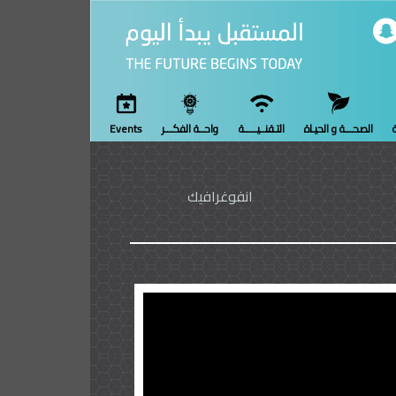
ة
الصحـــة و الحيـاة
التـقنــيـــــة
واحــة الفكـــر
Events
انفوغرافيك