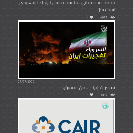
محمد عبده يماني..‏ جلسة مجلس الوزراء السعودي
ليست سرًا
1
4969
07/07/2020
تفجيرات إيران .. من المسؤول
0
1837