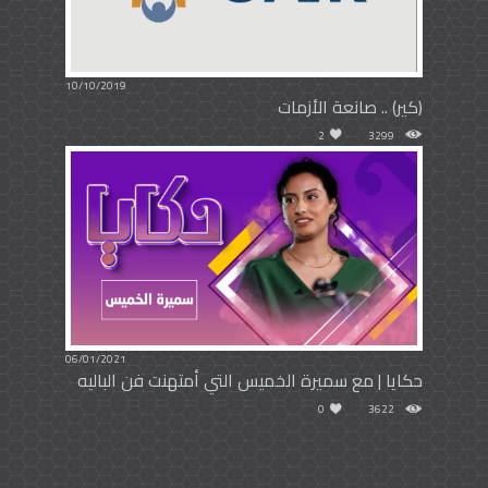
10/10/2019
(كير) .. صانعة الأزمات
2
3299
06/01/2021
حكايا | مع سميرة الخميس التي أمتهنت فن الباليه
0
3622