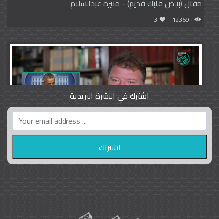
مقال (بياض قلبك قديم) - منيرة عبدالسلام
3
12369
اشترك في النشرة البريدية
واشنطن بوست واللوبي المزدوج
23
9793