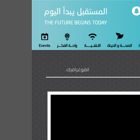
ة
الصحـــة و الحيـاة
التـقنــيـــــة
واحــة الفكـــر
Events
انفوغرافيك