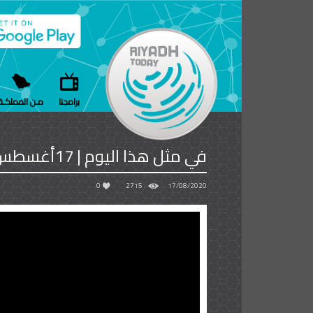
برامجنا
مـن المملكـة
في مثل هذا اليوم | 17أغسطس
0
2715
17/08/2020