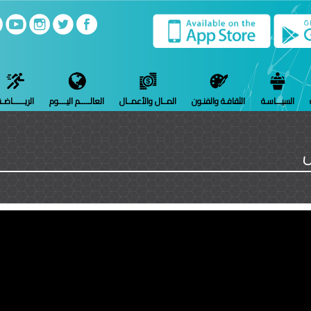
السيـــاسـة
الثقافـة والفنـون
المــال والأعمــال
العالـــــم اليــــوم
الريــــــاضـ