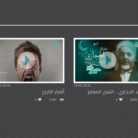
0/2019
19/06/2020
 الحجازي .. الشيخ المعلم
أشرار التاريخ
0
3165
0
3009