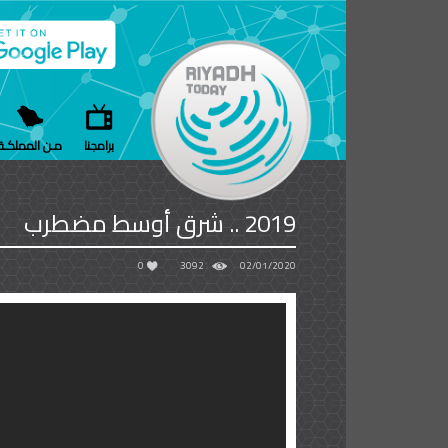
برامجنا
مـن المملكـة
2019 .. شرق أوسط مضطرب
0
3092
02/01/2020