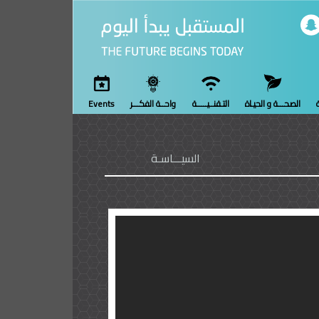
ة
الصحـــة و الحيـاة
التـقنــيـــــة
واحــة الفكـــر
Events
السيـــاسـة