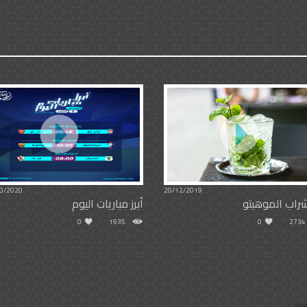
0/2020
20/12/2019
راب الموهيتو
أبرز مباريات اليوم
0
1935
0
2734