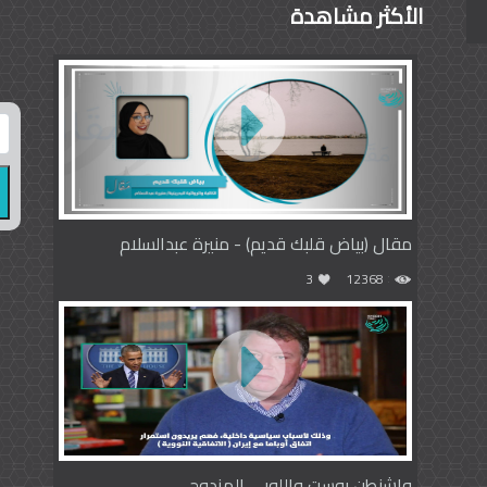
الأكثر مشاهدة
مقال (بياض قلبك قديم) - منيرة عبدالسلام
3
12368
واشنطن بوست واللوبي المزدوج