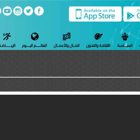
السيـــاسـة
الثقافـة والفنـون
المــال والأعمــال
العالـــــم اليــــوم
الريــــــاضـ