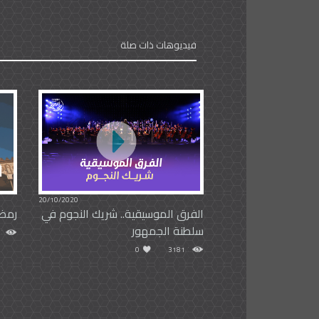
فيديوهات ذات صلة
20/10/2020
الفرق الموسيقية.. شريك النجوم في
رمضا
سلطنة الجمهور
0
3181