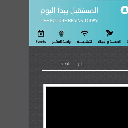
ة
الصحـــة و الحيـاة
التـقنــيـــــة
واحــة الفكـــر
Events
الريــــــاضـة