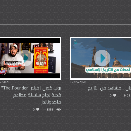
2/2020
02/05/2020
ن .. مشاهد من التاريخ
بوب كورن | 
قصة نجاح سلسلة مطاعم
0
3428
ماكدونالدز .
0
3358