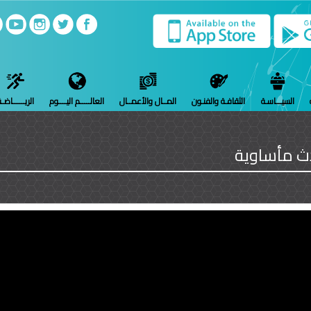
السيـــاسـة
الثقافـة والفنـون
المــال والأعمــال
العالـــــم اليــــوم
الريــــــاضـ
ادث مأساوية