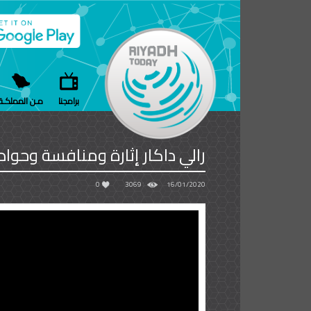
برامجنا
مـن المملكـة
رالي داكار إثارة ومنافسة‫‬ وحو
0
3069
16/01/2020