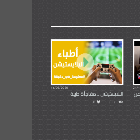
11/06/2020
21/1
فيلم "The Founder" عن
البلايستيشن .. مفاجأة طبية
0
3637