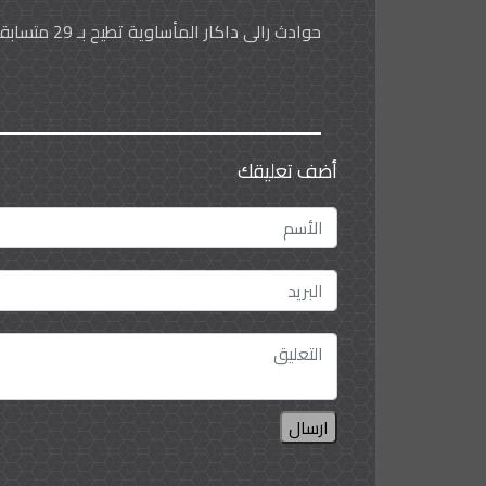
حوادث رالي داكار المأساوية تطيح بـ 29 متسابقا منذ العام 1978م
أضف تعليقك
ارسال