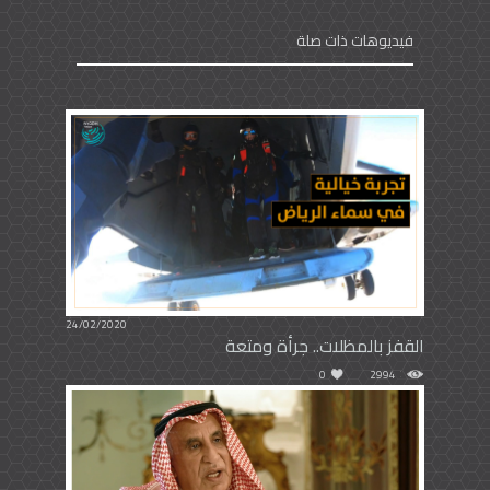
فيديوهات ذات صلة
24/02/2020
القفز بالمظلات.. جرأة ومتعة
0
2994