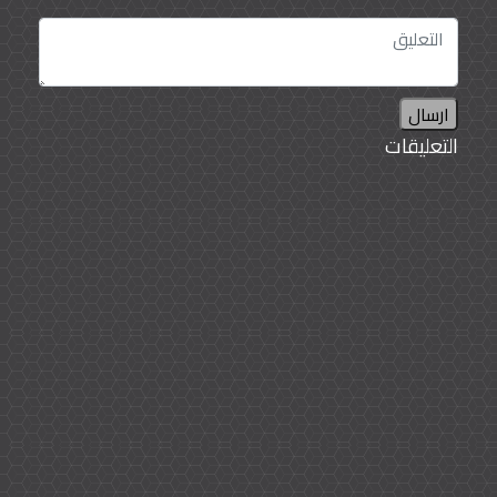
اللقاح -لدى التوصل إليه- بشكل متكرر" عوامل مختلف
تدفع لذلك الاتجاه -طبقاً للسير مارك والبورت،- من بينها
الكثافة السكانية والسفر، بما يسهل انتشار الفايروس،
على أساس أن عدد سكان العالم اليوم أكبر بكثير مما
كان عليه في 1918ويرى أن فايروس كورونا لن يكون
ارسال
مثل الجدري الذي أمكن القضاء عليه، بل هو يشبه
التعليقات
الإنفلونزا، أي أن التطعيم يجب أن يكون دورياً. لكنّ
البروفيسور جون بيل، وهو عالم بارز وأستاذ الطب في
"جامعة أكسفورد"، قد رصد سبباً آخر لاعتقاده ببقاء
الفايروس للأبد، وهو أن العنصر المسبّب لعدوى كورونا
قد لا يُقضى عليه أبداً وقال "المؤشرات تظهر أننا
سنشهد دورات من اللقاحات وموجات من تكاثر
الأمراض، ثم مزيداً من اللقاحات ومزيداً من الأمراض"،
مستشهداً بمرض شلل الأطفال، الذي هو موجود دائماً
رغم أن له لقاحاً.. وفي جميع الأحوال، يعتقد الأطباء بأن
الالتزام بالإجراءات الوقائية والتباعد الاجتماعي، تبقى
دائماً عوامل مهمة من أجل الوقايةً من الإصابة
بالفايروس.