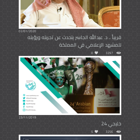
02/01/2020
قريباً .. د. عبدالله الجاسر يتحدث عن تجربته ورؤيته
للمشهد الإعلامي في المملكة
0
3297
23/11/2019
خليجي 24
5
3256