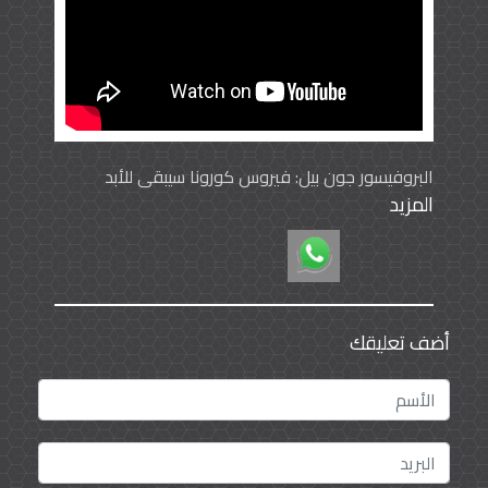
البروفيسور جون بيل: فيروس كورونا سيبقى للأبد
المزيد
في وقت سابق استشهد رئيس منظمة الصحة العالمية،
تيدروس أدهانوم غيبريسوس، بالإنفلونزا الإسبانية ،
والتي احتاجت عامين من أجل أن تنحسر في العام 1918
واستخدم ذلك لمقاربة الوضع مع فايروس كورونا،
وقال إنه "يمكن أن يؤدي التطور التكنولوجي إلى
القضاء على الفايروس في فترة أقصر" لكنّ توقعات
أضف تعليقك
متشائمة لدى بعض العلماء والمختصين يرون أن
الفايروس قد يبقى إلى الأبد؛ لأسباب مختلفة عضو في
اللجنة الاستشارية للحكومة البريطانية المعنية بالتعامل
مع الطوارئ، أكد ذلك في تصريحات لشبكة بي بي سي،
أدلى بها مؤخراً، تضمنت الإشارة إلى ضرورة "أخذ الناس