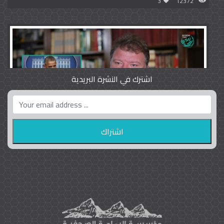
3
12372
اشترك في النشرة البريدية
واشنطن بوست واللوبي المزدوج
23
9796