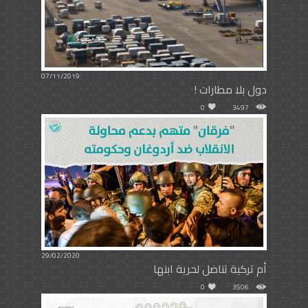
07/11/2019
دول بلا مطارات !
0
3497
29/02/2020
أم تركية تناضل لحرية ابنها
0
3506