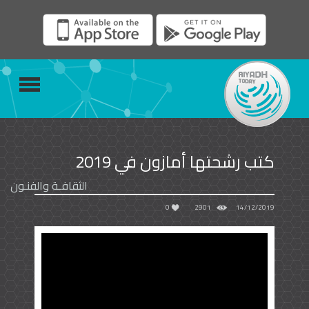
كتب رشحتها أمازون في 2019
الثقافـة والفنـون
0
2901
14/12/2019