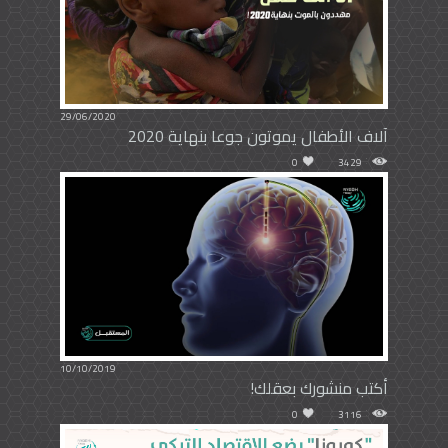
29/06/2020
آلاف الأطفال يموتون جوعا بنهاية 2020
0
3429
10/10/2019
أكتب منشورك بعقلك!
0
3116