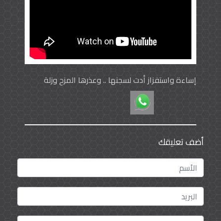
إساءة واستفزاز أدت لسجنها .. وعذرها المزح وزلة
اللسان
أضف تعليقك