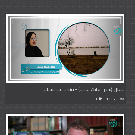
مقال (بياض قلبك قديم) - منيرة عبدالسلام
3
12368