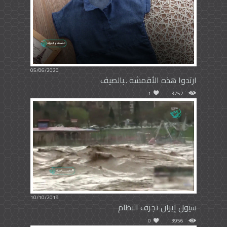
05/06/2020
ارتدوا هذه الأقمشة ..بالصيف
1
3752
10/10/2019
سيول إيران تجرف النظام
0
3956