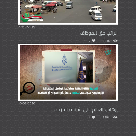
27/10/2019
الراتب حق للموظف
2
3234
10/03/2020
إرهابيو العالم على شاشة الجزيرة
1
2394