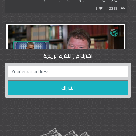
3
12368
اشترك في النشرة البريدية
واشنطن بوست واللوبي المزدوج
23
9793