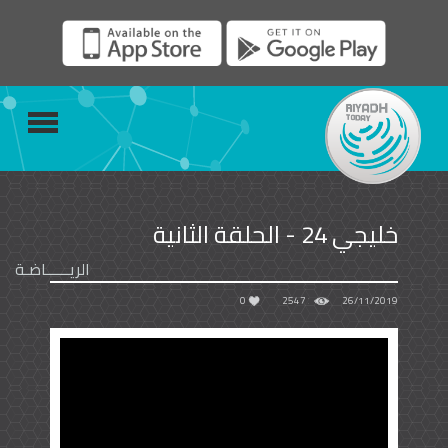
خليجي 24 - الحلقة الثانية
الريــــــاضـة
0
2547
26/11/2019