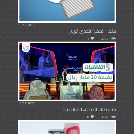
10/12/2019
ملك "الحظر" يتحدى تويتر
2
2952
10/03/2020
مناقصات الصحة.. لا للتلاعب!
0
3220