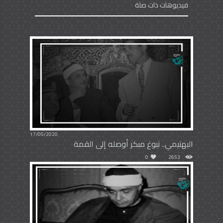
فيديوهات ذات صلة
17/05/2020
البهتيمي.. نبوغ مبكر أوصله إلى القمة
0
2653