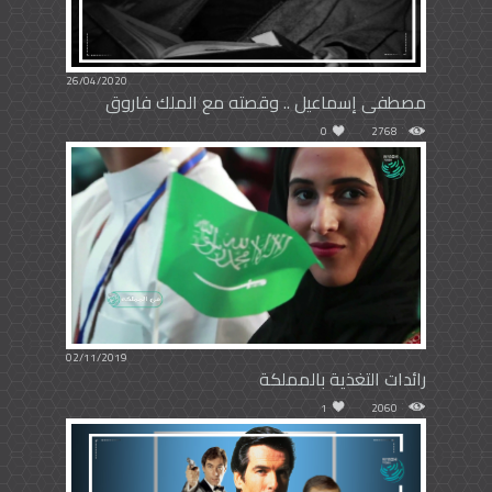
26/04/2020
مصطفى إسماعيل .. وقصته مع الملك فاروق
0
2768
02/11/2019
رائدات التغذية بالمملكة
1
2060