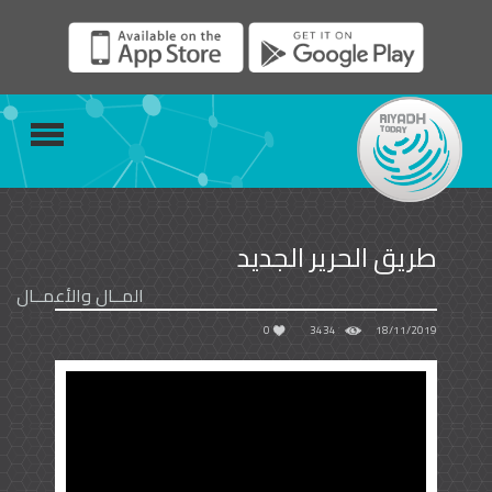
طريق الحرير الجديد
المــال والأعمــال
0
3434
18/11/2019