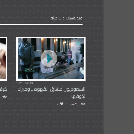
فيديوهات ذات صلة
10/10/2019
السعوديون عشاق القهوة .. وخبراء
كيف
تذوقها
2
2421