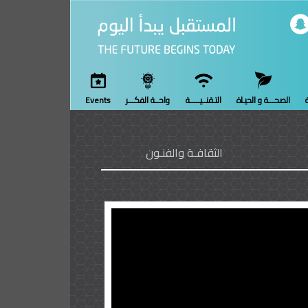
ة
الصحـــة و الحيـاة
التـقنــيـــــة
واحــة الفكـــر
Events
الثقافـة والفنـون