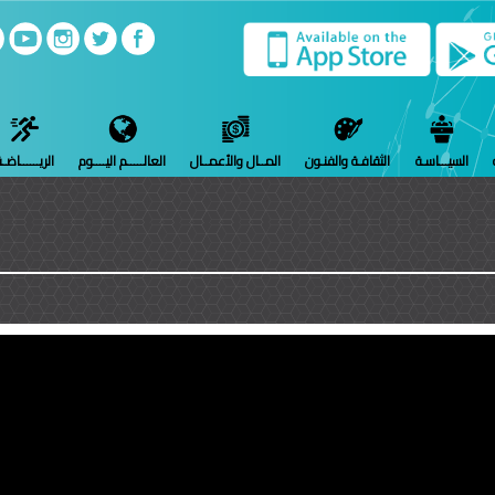
السيـــاسـة
الثقافـة والفنـون
المــال والأعمــال
العالـــــم اليــــوم
الريــــــاضـ