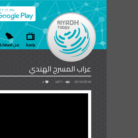
برامجنا
مـن المملكـة
عراب المسرح الهندي
4
4971
10/10/2019