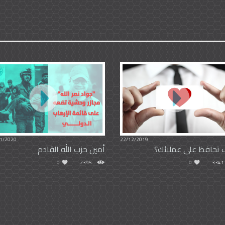
1/2020
22/12/2019
 تحافظ على عملائك؟
أمين حزب الله القادم
0
2395
0
3341