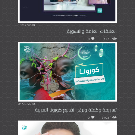
13/12/2020
العلاقات العامة والتسويق
0
3172
01/06/2020
تسريحة وكفتة وبرغر.. تقاليع كورونا الغريبة
0
3103