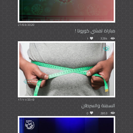
27/03/2020
مباراة تفشي كورونا !
1
3284
17/11/2019
السمنة والسرطان
0
2853