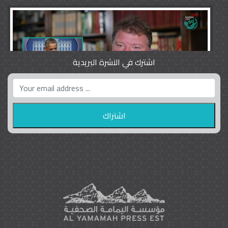
اشترك في النشرة البريدية
واشنطن بوست واللوبي المزدوج
23
9792