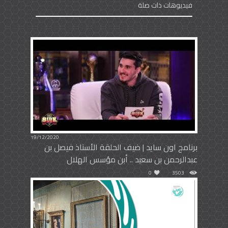
فيديوهات ذات صلة
19/12/2020
برنامج اون سايد | ضيف الحلقة الأستاذ فيصل بن
عبدالرحمن ⁧‫بن سعيد .. أبن مؤسس الهلال
0
3503