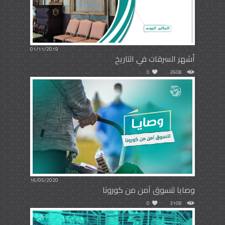
01/11/2019
أشهر السرقات في التاريخ
0
2608
16/05/2020
وصايا لتسوق آمن من كورونا
0
3108