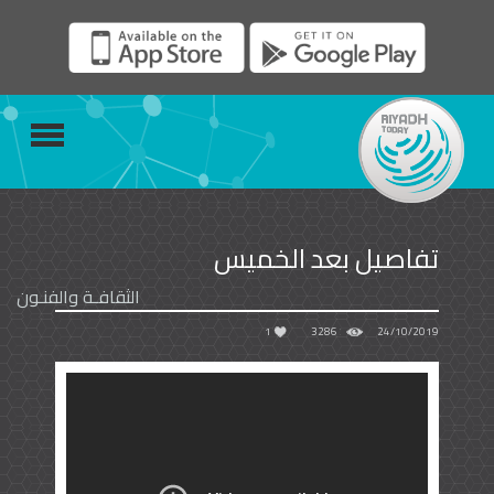
تفاصيل بعد الخميس
الثقافـة والفنـون
1
3286
24/10/2019