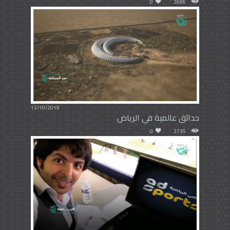
0
2686
12/10/2019
حدائق عالمية في الرياض
0
2735