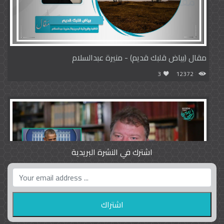
مقال (بياض قلبك قديم) - منيرة عبدالسلام
3
12372
اشترك في النشرة البريدية
واشنطن بوست واللوبي المزدوج