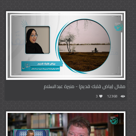
مقال (بياض قلبك قديم) - منيرة عبدالسلام
3
12368