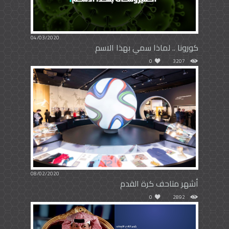
04/03/2020
كورونا .. لماذا سمي بهذا الاسم
0
3207
08/02/2020
أشهر متاحف كرة القدم
0
2892