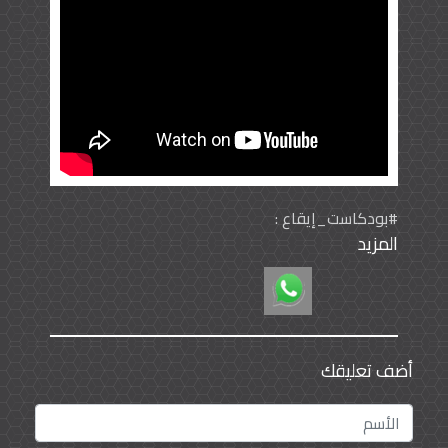
#بودكاست_إيقاع :
المزيد
برنامج بودكاست يحاور شخصيَّات متعدِّدة ومن جميع
المجالات تحت شعار إيقاع غير مستقر ،
أضف تعليقك