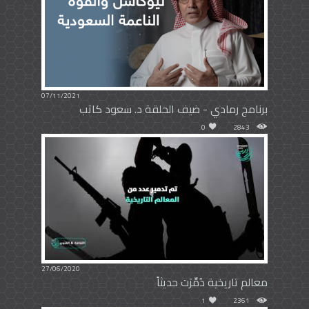
07/11/2021
برنامج رمادي - ضيف الحلقة د. سعود كاتب
0
2843
27/06/2020
معالم تاريخية دُمِّرَت حديثاً
1
2361