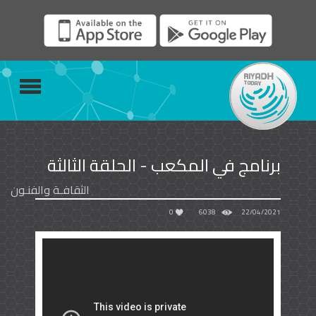
برنامج في المكعب - الحلقة الثالثة
الثقافـة والفنـون
0
6038
22/04/2021