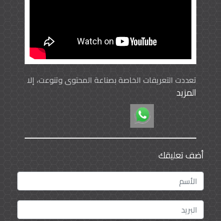
تعددت التعريفات الخاصة بصناعة المحتوى وتنوعت، إلا
المزيد
أنه بإمكاننا أن نختصرها بأن صناعة المحتوى تعتمد على
خلق الأفكار وانتقاء المفردات والجمل والرسائل
الفكرية والنصيّة لإيصالها للمتلقي بشكل مميز
ومختلف.
حيث نلاحظ أن هناك تنافساً واهتماماً من المسؤولين
أضف تعليقك
في قسم التسويق بالمحتوى المقدم للوصول إلى
أفضل الطرق للتواصل مع الجمهور المستهدف
ومحاولة التأثير الإيجابي من ناحية التنوع في أساليب
النشر ومراعاة الجودة والوضوح للعملاء للوصول إلى
نقطة الهدف.