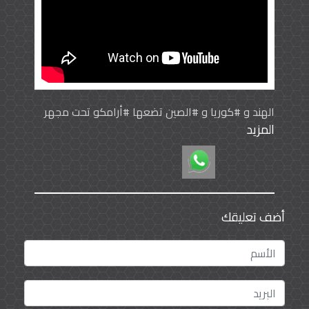
الهند و #كوريا و #الصين تضعها #أرامكو تحت مجهر
المزيد
استثماراتها - #اقتصاد #الرياض_اليوم
أضف تعليقك