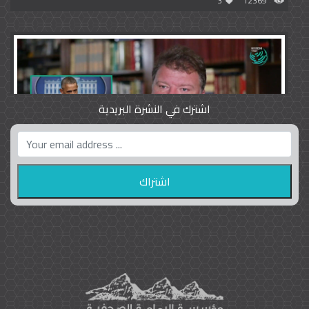
3
12369
اشترك في النشرة البريدية
واشنطن بوست واللوبي المزدوج
23
9793