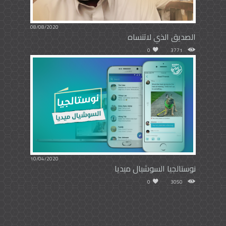
08/08/2020
الصديق الذي لاتنساه
0
3771
10/04/2020
نوستالجيا السوشيال ميديا
0
3050