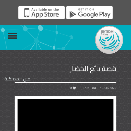
قصة بائع الخضار
مـن المملكـة
0
2791
18/08/2020