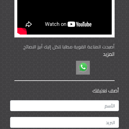
أصبحت المناعة القوية مطلبا للكل إليك أبرز النصائح
المزيد
لتقويتك مناعتك
التمتع بمناعة قوية هدف يصبو إليه الجميع، فجائحة
كورونا جعلت ذلك الهدف
على سلم الأولويات الصحية وإليكم نصائح لا غنى عنها
كأساس للتمتع بمناعة قوية:
أضف تعليقك
من هذه النصائح الحصول على قسطٍ كافٍ من النوم ،
الحرص على التغذية الصحية،
النوم في درجات حرارة منخفضة، البعد عن القلق
والتوتر، ممارسة نشاط رياضي بشكل منتظم .