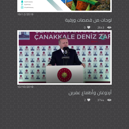
19/12/2019
لوحات من قصصات ورقية
0
2643
10/10/2019
أردوغان وأطماع عفرين
2
3744