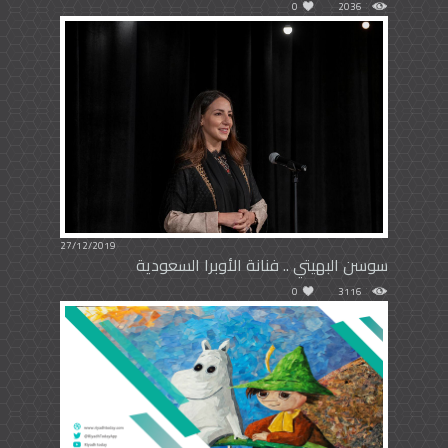
0
2036
27/12/2019
سوسن البهيتي .. فنانة الأوبرا السعودية
0
3116