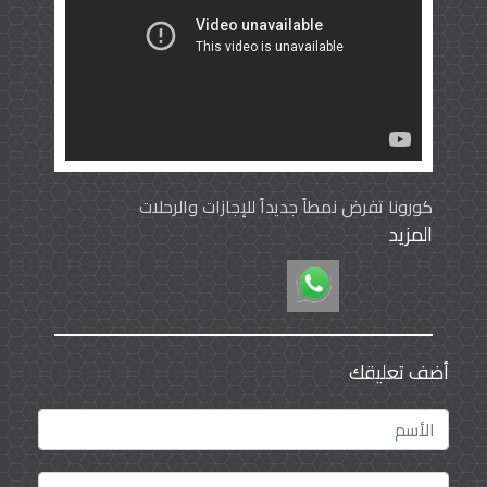
كورونا تفرض نمطاً جديداً للإجازات والرحلات
المزيد
فصل الصيف مختلف هذا العام، تدابير مواجهة كورونا
تفرض نمطاً جديداً للإجازات والرحلات إليكم بعض النصائح
لرحلات وإجازات آمنة.
أبرز هذه النصائح: الحرص على التباعد الاجتماعي، ارتداء
الكمامة والقفازات التزام أدوات الوقاية والتطهير
والتعقيم تناول الفيتامينات المناسبة تناول الوجبات
أضف تعليقك
الصحية الإكثار من تناول المياه تجنب حروق الشمس
تغيير وتطهير الملابس باستمرار .