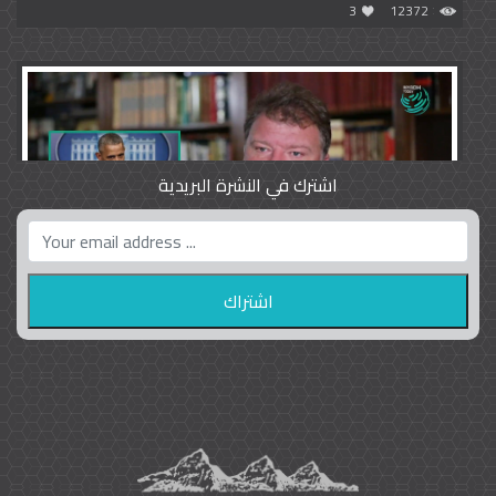
3
12372
اشترك في النشرة البريدية
واشنطن بوست واللوبي المزدوج
23
9794