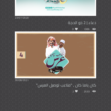
23/07/2020
دعاء | 2 ذو الحجة
0
1986
30/08/2021
كان ياما كان , "متاعب توصيل العرس"
2
2533