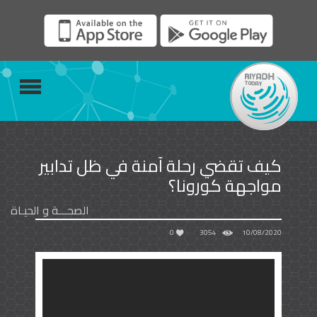
كيف تقضي رحلة آمنة في ظل تدابير
مواجهة كورونا؟
الصحـــة و الحيـاة
0
3054
10/08/2020