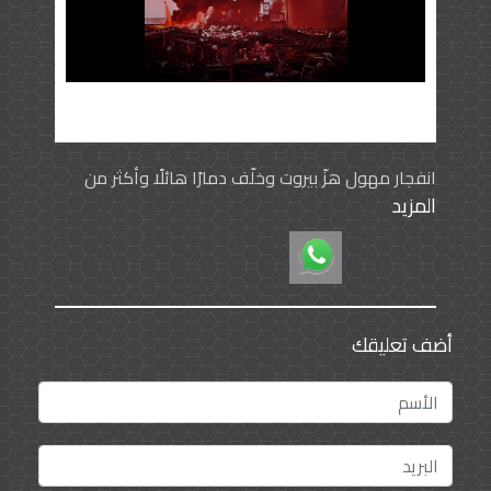
Play
Video
انفجار مهول هزّ بيروت وخلّف دمارًا هائلًا وأكثر من
المزيد
135 قتيلاً وقرابة 5 آلاف جريح حسب آخر الإحصاءات
الرسمية. الشواهد الأولية تُرجع سبب الانفجار إلى شحنة
من نترات الأمونيوم تقدّر بنحو 2750 طن قضت 6 سنوات
في مرفأ بيروت، بحسب محمد فهمي وزير الداخلية
اللبناني فما هذه المادة المتهمة بالانفجار؟
أضف تعليقك