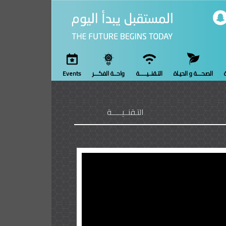
ة
الصحـــة و الحيـاة
التـقنــيـــــة
واحــة الفكـــر
Events
التـقنــيـــــة