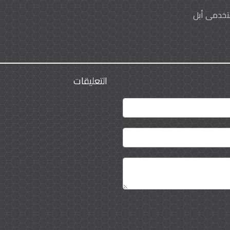
ستخدمي أبل
خراً شركة "تويتر" ميزة "التغريدات الصوتية.الميزة الجديدة تقتصر - بشك
الأسابيع المقبلة ومازالت ت
لة من التغريدات معاًمن خلال الضغط على أيقونة أرغوانية جديدة ع
أخرى على هاتفه ، الشركة واجهت انتقادات بسبب عدم دعم الميزة للصم 
التعليقات