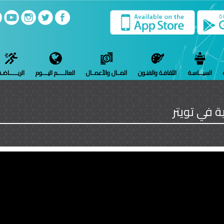
السيـــاسـة
الثقافـة والفنـون
المــال والأعمــال
العالـــــم اليــــوم
الريــــــاضـ
ة في تويتر