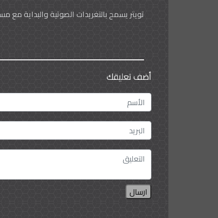
تويتر يسمح بالتغريدات الصوتية والبداية مع م
قريباً.. بإمكانك التغريد صوتياً، حيث أضافت مؤ
لدى التسجيل يتم إضافة تسجيل جديد يجمع سلس
للمستخدم سماع التغريدات أثناء القيام بمهام 
تفادي ذلك في التحديث الجديد .
أضف تعليقك
ارسال