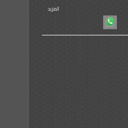
المزيد
ل تجريبي - على مستخدمي آبل خلال
درس الشركة تعميمها على مستخدمي أجهزة الأندرويد . مدة كل تغريدة صوتية 140 ثانية كحد أقصى ، وحال تجاوز المُدة
لى شكل أطوال موجية ويمكن
، لكن الشركة وعدت بأن يتم