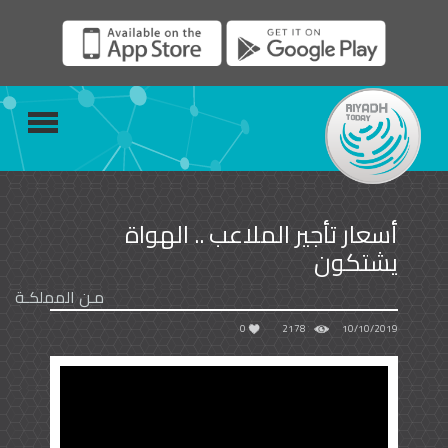
أسعار تأجير الملاعب .. الهواة
يشتكون
مـن المملكـة
0
2178
10/10/2019