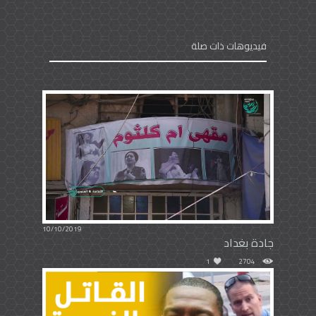
فيديوهات ذات صلة
10/10/2019
جادة بغداد
1
2704