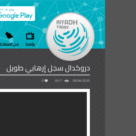
برامجنا
مـن المملكـة
دروكدال سجل إرهابي طويل
0
2917
08/06/2020