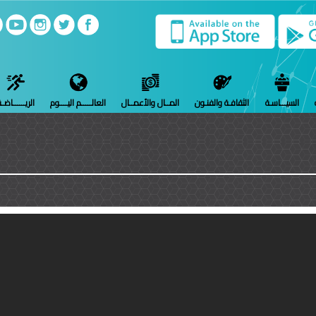
السيـــاسـة
الثقافـة والفنـون
المــال والأعمــال
العالـــــم اليــــوم
الريــــــاضـ