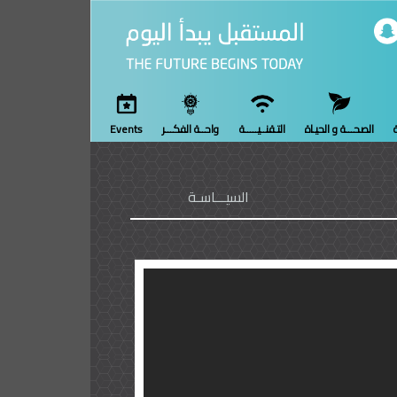
ة
الصحـــة و الحيـاة
التـقنــيـــــة
واحــة الفكـــر
Events
السيـــاسـة