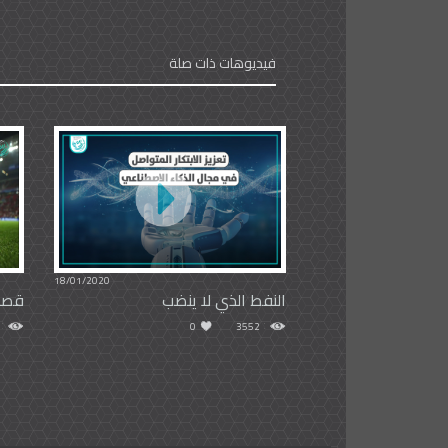
فيديوهات ذات صلة
18/01/2020
النفط الذي لا ينضب
قصة 
0
3552