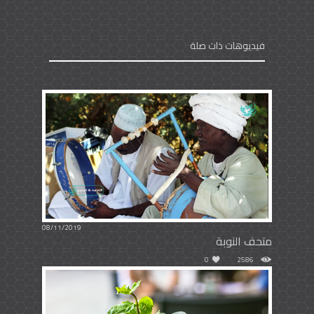
فيديوهات ذات صلة
08/11/2019
متحف النوبة
0
2586