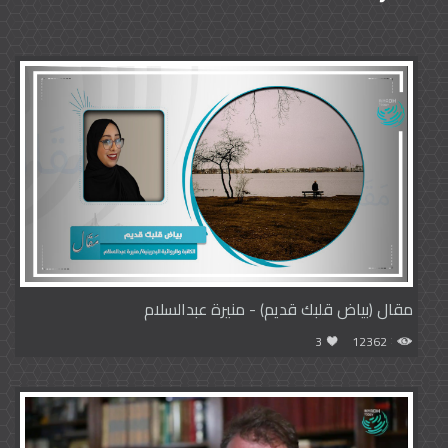
مقال (بياض قلبك قديم) - منيرة عبدالسلام
3
12362