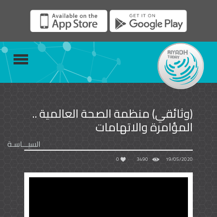
(وثائقي) منظمة الصحة العالمية ..
المؤامرة والاتهامات
السيـــاسـة
0
3490
19/05/2020